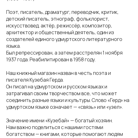
Поэт, писатель, драматург, переводчик, критик,
детский писатель, этнограф, фольклорист,
искусствовед, актёр, режиссёр, композитор,
архитектор и общественный деятель, один из
создателей единого удмуртского литературного
языка.
Был репрессирован, а затем расстрелян 1 ноября
1937 года. Реабилитирован в 1958 году.
Наш книжный магазин назван в честь поэта и
писателя Кузебая Герда.
Он писал на удмуртском и русском языках и
затрагивал своим творчеством все, что может
соединить разные языки и культуры. Слово «Герд» на
удмуртском языке означает — «связь» или «узел».
Значение имени «Кузебай» — богатый хозяин.
Нам важно поделиться с нашими гостями
богатством — книгами, которые помогают людям