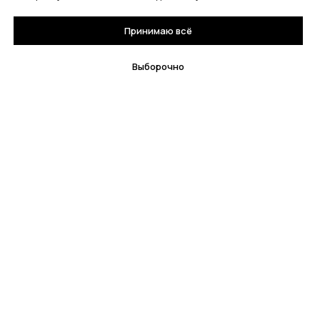
Принимаю всё
Выборочно
© All Rights Reserved. Книжный магазин "Кузебай"