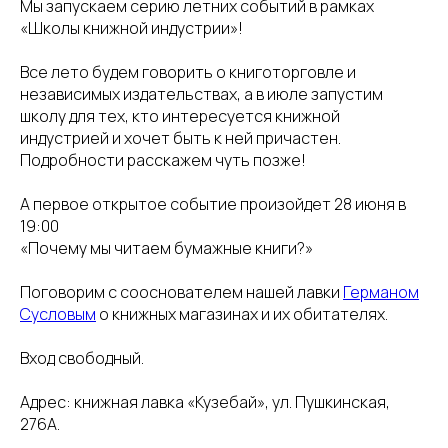
Мы запускаем серию летних событий в рамках
«Школы книжной индустрии»!
Все лето будем говорить о книготорговле и
независимых издательствах, а в июле запустим
школу для тех, кто интересуется книжной
индустрией и хочет быть к ней причастен.
Подробности расскажем чуть позже!
А первое открытое событие произойдет 28 июня в
19:00
«Почему мы читаем бумажные книги?»
Поговорим с сооснователем нашей лавки
Германом
Сусловым
о книжных магазинах и их обитателях.
Вход свободный.
Адрес: книжная лавка «Кузебай», ул. Пушкинская,
276А.