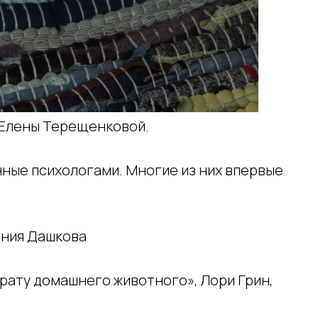
а Елены Терещенковой.
нные психологами. Многие из них впервые
гения Дашкова
утрату домашнего животного», Лори Грин,