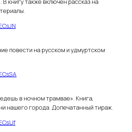
 В книгу также включен рассказ на
атериалы.
3ECsJN
ние повести на русском и удмуртском
/3ECsSA
 едешь в ночном трамвае». Книга,
и нашего города. Допечатанный тираж.
3ECsUf