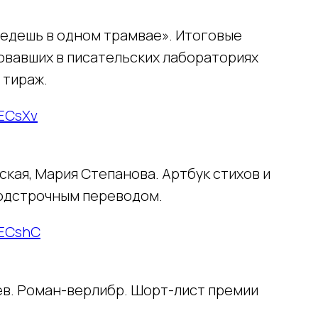
 едешь в одном трамвае». Итоговые
овавших в писательских лабораториях
 тираж.
3ECsXv
ская, Мария Степанова. Артбук стихов и
подстрочным переводом.
/3ECshC
ев. Роман-верлибр. Шорт-лист премии