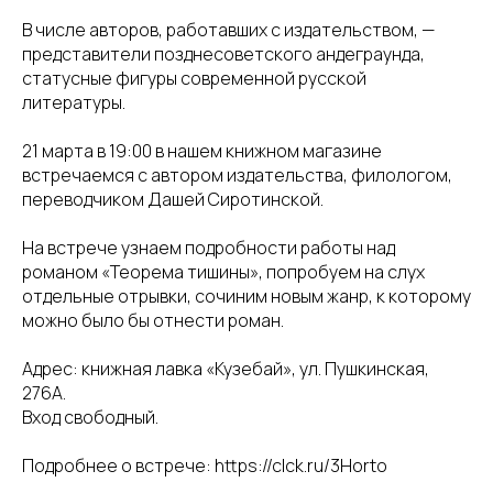
В числе авторов, работавших с издательством, —
представители позднесоветского андеграунда,
статусные фигуры современной русской
литературы.
21 марта в 19:00 в нашем книжном магазине
встречаемся с автором издательства, филологом,
переводчиком Дашей Сиротинской.
На встрече узнаем подробности работы над
романом «Теорема тишины», попробуем на слух
отдельные отрывки, сочиним новым жанр, к которому
можно было бы отнести роман.
Адрес: книжная лавка «Кузебай», ул. Пушкинская,
276А.
Вход свободный.
Подробнее о встрече: https://clck.ru/3Horto