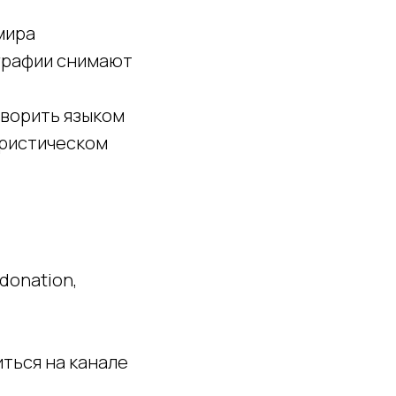
мира
ографии снимают
оворить языком
уристическом
donatiоn,
иться на канале