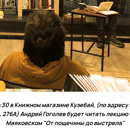
9:30 в Книжном магазине Кузебай, (по адресу г
 276А) Андрей Гоголев будет читать лекцию
Маяковском "От пощечины до выстрела"