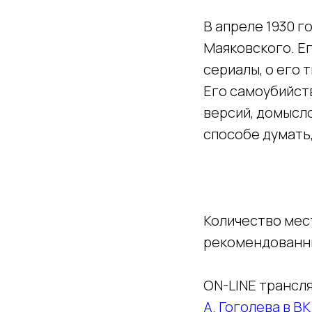
В апреле 1930 г
Маяковского. Ег
сериалы, о его 
Его самоубийств
версий, домысло
способе думать,
Количество мест 
рекомендованны
ON-LINE трансля
А. Гоголева в В