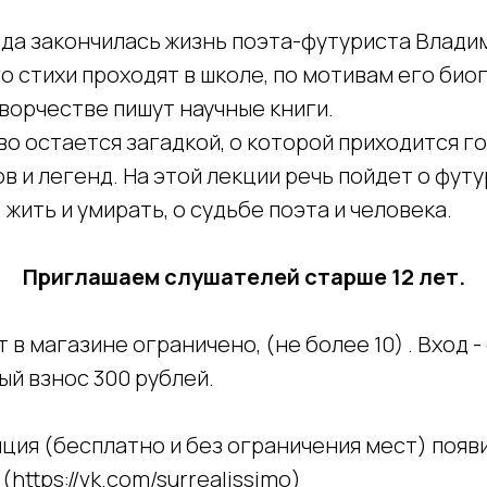
ода закончилась жизнь поэта-футуриста Влади
о стихи проходят в школе, по мотивам его би
творчестве пишут научные книги.
о остается загадкой, о которой приходится г
в и легенд. На этой лекции речь пойдет о фут
 жить и умирать, о судьбе поэта и человека.
Приглашаем слушателей старше 12 лет.
в магазине ограничено, (не более 10) . Вход - 
й взнос 300 рублей.
ция (бесплатно и без ограничения мест) появ
К
(https://vk.com/surrealissimo)