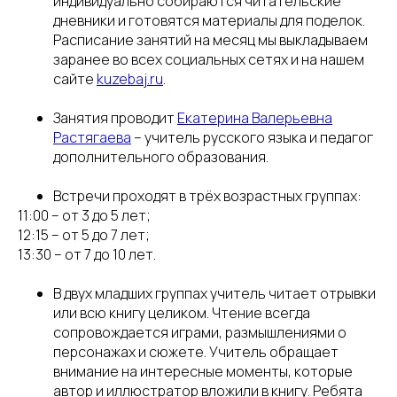
индивидуально собираются читательские
дневники и готовятся материалы для поделок.
Расписание занятий на месяц мы выкладываем
заранее во всех социальных сетях и на нашем
сайте
kuzebaj.ru
.
Занятия проводит
Екатерина Валерьевна
Растягаева
– учитель русского языка и педагог
дополнительного образования.
Встречи проходят в трёх возрастных группах:
11:00 – от 3 до 5 лет;
12:15 – от 5 до 7 лет;
13:30 – от 7 до 10 лет.
В двух младших группах учитель читает отрывки
или всю книгу целиком. Чтение всегда
сопровождается играми, размышлениями о
персонажах и сюжете. Учитель обращает
внимание на интересные моменты, которые
автор и иллюстратор вложили в книгу. Ребята