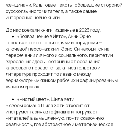
женщинами. Культовые тексты, обошедшие стороной
русскоязычного читателя, а также самые
интересные новые книги.
До нас доехали книги, изданные в 2023 году:
«Возвращение в Ивто», Анни Эрно
Город вместе с его жителями и порядками —
ключевой персонаж книг Эрно. Он находится на
пересечении личного и социального: перипетии
взросления здесь неотрывны от осознания
классового неравенства, а писательство и
литература проходят по лезвию между
вернакулярным языком рабочих и рафинированным
«языком врага».
«Чистый цвет», Шила Хети
В своем романе Шила Хети отходит от
инструментария автофикшна и погружает
читателей в вымышленную, почти сказочную
реальность, где абстрактное и метафизическое