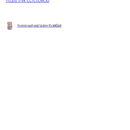
https://vk.cc/ctU8Oo
Книжный магазин Кузебай