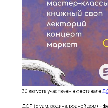
30 августа участвуем в фестивале
Д
ДОР (с удм. родина, родной дом) – 