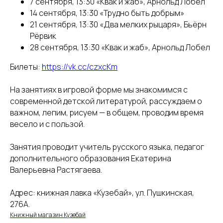
7 сентября, 13:30 «Квак и жаб», Арнольд Лобел
14 сентября, 13:30 «Трудно быть добрым»
21 сентября, 13:30 «Два мелких рыцаря», Бьёрн
Рёрвик
28 сентября, 13:30 «Квак и жаб», Арнольд Лобел
Билеты:
https://vk.cc/czxcKm
На занятиях в игровой форме мы знакомимся с
современной детской литературой, рассуждаем о
важном, лепим, рисуем — в общем, проводим время
весело и с пользой.
Занятия проводит учитель русского языка, педагог
дополнительного образования Екатерина
Валерьевна Растягаева.
Адрес: книжная лавка «Кузебай», ул. Пушкинская,
276А.
Книжный магазин Кузебай