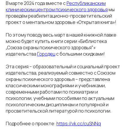
В марте 2024 года вместе с
Республиканским
клиническим центром психического здоровья
мы
проведём реабилитационно-просветительский
проект о ментальном здоровье «Открытая книга»!
По этому поводу весь март в нашей книжной лавке
можно будет купить книги серии «Библиотека
„Союза охраны психического здоровья"»
издательства
Городец
с большими скидками!
Эта серия – образовательный и социальный проект
издательства, реализуемый совместно с Союзом
охраны психического здоровья – представлена
классическими монографиями и учебниками,
современными работами по психиатрии и
психологии, учебными пособиями по актуальным
психологическим дисциплинам и популярной и
просветительской литературой по психологии.
Подробнее о проекте:
https://vk.cc/cuSNNq