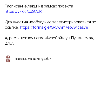
Расписание лекций в рамках проекта:
https://vk.cc/cuSCqR
Для участия необходимо зарегистрироваться по
ссылке:
https://forms.gle/Gxvwym7eb7wicas79
Адрес: книжная лавка «Кузебай», ул. Пушкинская,
276А.
Книжный магазин Кузебай