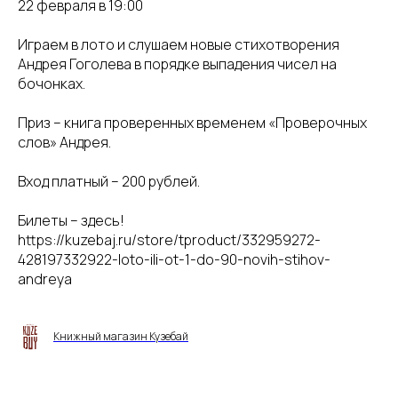
22 февраля в 19:00
Играем в лото и слушаем новые стихотворения
Андрея Гоголева в порядке выпадения чисел на
бочонках.
Приз – книга проверенных временем «Проверочных
слов» Андрея.
Вход платный – 200 рублей.
Билеты – здесь!
https://kuzebaj.ru/store/tproduct/332959272-
428197332922-loto-ili-ot-1-do-90-novih-stihov-
andreya
Книжный магазин Кузебай