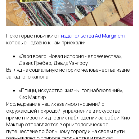
Некоторые новинки от
издательства Ad Marginem
,
которые недавно к нам приехали:
«Заря всего. Новая история человечества»,
Дэвид Гребер, Дэвид Уэнгроу
Взгляд на социальную историю человечества извне
западного канона.
«Птицы, искусство, жизнь: год наблюдений»,
Кио Маклир
Исследование наших взаимоотношений с
окружающей природой, упражнение в искусстве
приметливости и дневник наблюдений за собой. Кио
Маклир отправляется в орнитологическое
путешествие по большому городу и на своем пути
размышляет о природе творчества и поисках