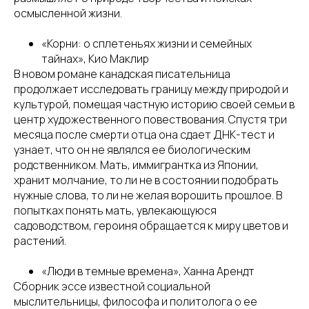
осмысленной жизни.
«Корни: о сплетеньях жизни и семейных
тайнах», Кио Маклир
В новом романе канадская писательница
продолжает исследовать границу между природой и
культурой, помещая частную историю своей семьи в
центр художественного повествования. Спустя три
месяца после смерти отца она сдает ДНК-тест и
узнает, что он не являлся ее биологическим
родственником. Мать, иммигрантка из Японии,
хранит молчание, то ли не в состоянии подобрать
нужные слова, то ли не желая ворошить прошлое. В
попытках понять мать, увлекающуюся
садоводством, героиня обращается к миру цветов и
растений.
«Люди в темные времена», Ханна Арендт
Сборник эссе известной социальной
мыслительницы, философа и политолога о ее