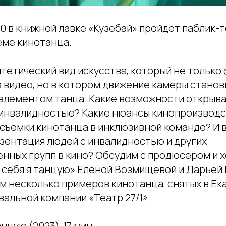
:00 в книжной лавке «Кузебай» пройдёт паблик-т
ме кинотанца.
тетический вид искусства, который не только
 видео, но в котором движение камеры станов
лементом танца. Какие возможности открыв
инвалидностью? Какие нюансы кинопроизводс
 съемки кинотанца в инклюзивной команде? И в
зентация людей с инвалидностью и других
нных групп в кино? Обсудим с продюсером и
 себя я танцую» Еленой Возмищевой и Дарьей 
м несколько примеров кинотанца, снятых в Ек
альной компании «Театр 27/1».
нцую (2023), 17 мин