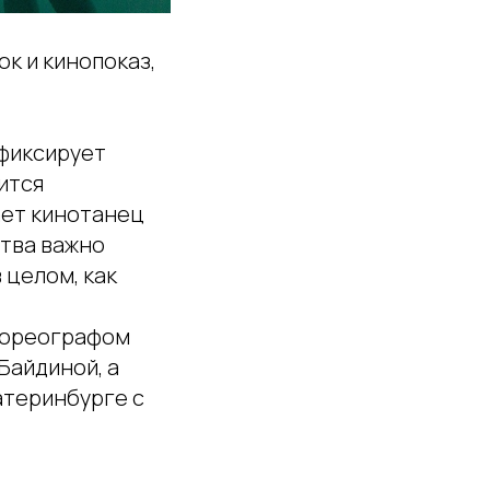
ок и кинопоказ,
 фиксирует
ится
ает кинотанец
тва важно
 целом, как
 хореографом
Байдиной, а
атеринбурге с