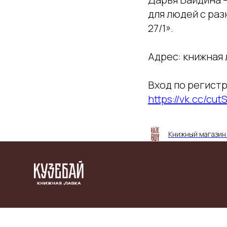
для людей с ра
27/1».
Адрес: книжная 
Вход по регистр
https://vk.cc/cut
Книжный магазин 