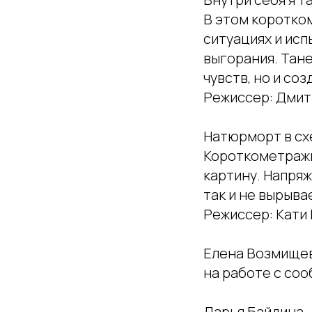
В этом коротко
ситуациях и ис
выгорания. Тане
чувств, но и со
Режиссер: Дмит
Натюрморт в схе
Короткометражн
картину. Напряж
так и не вырыва
Режиссер: Кати
Елена Возмищев
на работе с со
Дарья Байдина –