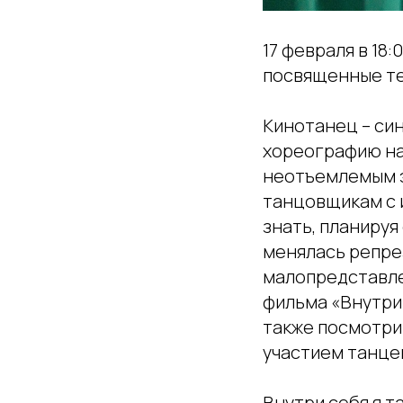
17 февраля в 18
посвященные те
Кинотанец – син
хореографию на
неотъемлемым э
танцовщикам с 
знать, планируя
менялась репре
малопредставле
фильма «Внутри
также посмотри
участием танцев
Внутри себя я та