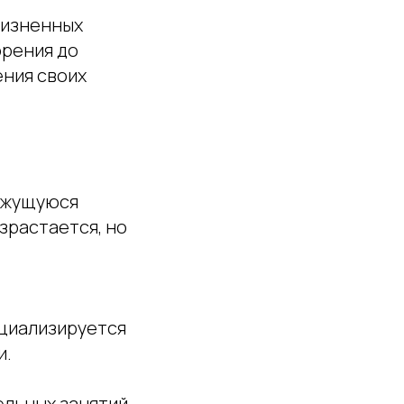
жизненных
орения до
ения своих
ижущуюся
зрастается, но
ециализируется
и.
ельных занятий