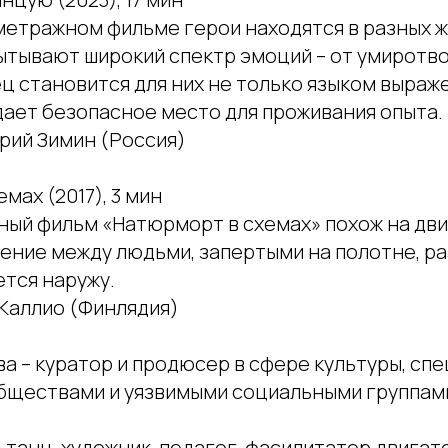
метражном фильме герои находятся в разных 
пытывают широкий спектр эмоций – от умиротв
ц становится для них не только языком выраж
здает безопасное место для проживания опыта.
рий Зимин (Россия)
мах (2017), 3 мин
ый фильм «Натюрморт в схемах» похож на дв
ение между людьми, запертыми на полотне, ра
ется наружу.
 Каллио (Финлядия)
а – куратор и продюсер в сфере культуры, сп
обществами и уязвимыми социальными группам
 танц-художник, педагог, фасилитатор двигат