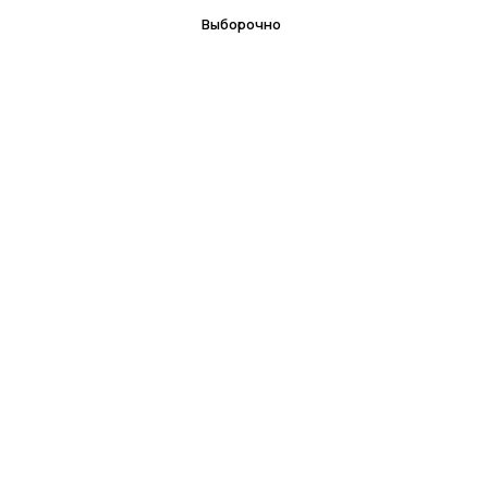
Выборочно
© All Rights Reserved. Книжный магазин "Кузебай"