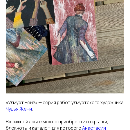
«Удмурт Рейв» — серия работ удмуртского художника
Чудья Жени
.
В книжной лавке можно приобрести открытки,
блокноты и каталог, для которого
Анастасия