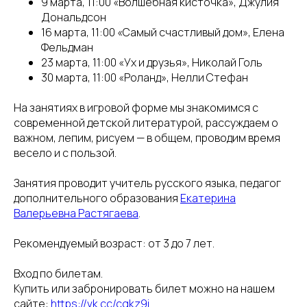
9 марта, 11:00 «Волшебная кисточка», Джулия
Дональдсон
16 марта, 11:00 «Самый счастливый дом», Елена
Фельдман
23 марта, 11:00 «Ух и друзья», Николай Голь
30 марта, 11:00 «Роланд», Нелли Стефан
На занятиях в игровой форме мы знакомимся с
современной детской литературой, рассуждаем о
важном, лепим, рисуем — в общем, проводим время
весело и с пользой.
Занятия проводит учитель русского языка, педагог
дополнительного образования
Екатерина
Валерьевна Растягаева
.
Рекомендуемый возраст: от 3 до 7 лет.
Вход по билетам.
Купить или забронировать билет можно на нашем
сайте:
https://vk.cc/cqkz9i