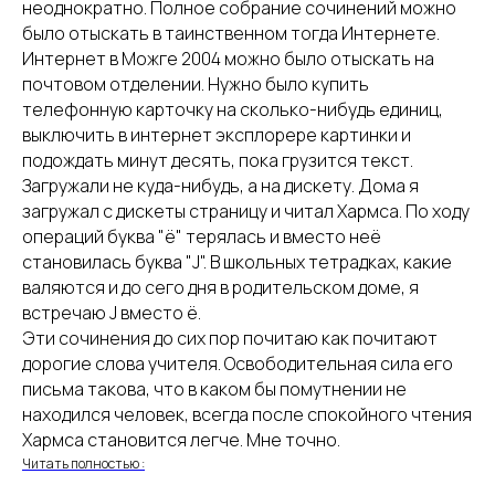
неоднократно. Полное собрание сочинений можно
было отыскать в таинственном тогда Интернете.
Интернет в Можге 2004 можно было отыскать на
почтовом отделении. Нужно было купить
телефонную карточку на сколько-нибудь единиц,
выключить в интернет эксплорере картинки и
подождать минут десять, пока грузится текст.
Загружали не куда-нибудь, а на дискету. Дома я
загружал с дискеты страницу и читал Хармса. По ходу
операций буква "ё" терялась и вместо неё
становилась буква "J". В школьных тетрадках, какие
валяются и до сего дня в родительском доме, я
встречаю J вместо ё.
Эти сочинения до сих пор почитаю как почитают
дорогие слова учителя. Освободительная сила его
письма такова, что в каком бы помутнении не
находился человек, всегда после спокойного чтения
Хармса становится легче. Мне точно.
Читать полностью :