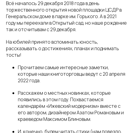
Всё началось 29 декабря 2018 года в день
торжественного открытия новой площадки ЦСДР в
Генеральском доме в парке им. Горького. А в 2021
году мы переехали в Открытый сад, но наше рождение
так и отсчитывам с 29 декабря.
На юбилей принято вспоминать юность,
рассказывать о достижениях, планах и поднимать
тосты!
Прочитаем самые интересные заметки,
которые наши книготорговцы ведут с 20 апреля
2022 года.
Расскажем о местных новинках, которые
появились в этом году. Похвастаемся
календарём «Ижевский модернизм» вместе с
его автором, дизайнером Азатом Романовым и
краеведом Максимом Блиновым.
И, конечно, будем читать стихи (нам повезло,