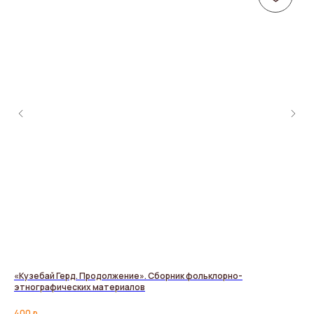
«Кузебай Герд. Продолжение». Сборник фольклорно-
Ка
этнографических материалов
70
400
р.