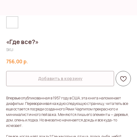
«Где все?»
SKU:
756,00
р.
Добавить в корзину
Впервые опубликованная в 1957 году в США, эта книга напоминает
диафильм. Переворачивая каждую следующую страницу, читатель все
еще остается посреди созданного Реми Чарлипом прекрасного и
минималистичного пейзажа. Меняются лишь его элементы — деревья,
дом, олень и лодка. Но внезапно начинается дождь и все куда-то
исчезает.
Где все, когда идёт дождь? Где же солнце, птица, лодка, рыба, небо?