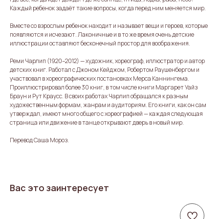
Каждый ребенок задаёт такие вопросы, когда перед ним меняется мир.
Вместе со взрослым ребенок находит и называет вещи и героев, которые
появляются и исчезают. Лаконичные и в то же время очень детские
иллюстрации оставляют бесконечный простор для воображения.
Реми Чарлип (1920–2012) — художник, хореограф, иллюстратор и автор
детских книг. Работал с Джоном Кейджом, Робертом Раушенбергом и
участвовал в хореографических постановках Мерса Каннингема.
Проиллюстрировал более 30 книг, в том числе книги Маргарет Уайз
Браун и Рут Краусс. В своих работах Чарлип обращался к разным
художественным формам, жанрам и аудиториям. Его книги, как он сам
утверждал, имеют много общего с хореографией — каждая следующая
страница или движение в танце открывают дверь в новый мир.
Перевод Саша Мороз.
Вас это заинтересует