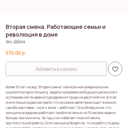
Вторая смена. Работающие семьи и
революция в доме
SKU:
222049
570,00
р.
Добавить в корзину
Более 30 лет назад "Вторая смена", написанная американским
социологом Арли Хокшилд, задала направление будущих дискуссий и
исследований гендерного разделения труда на десятилетия. В этой
книге Хокшилд рассмотрела, что на самом деле происходит в семьях,
где оба партнера — муж и жена — работают. Она обнаружила, что
женщины в среднем работают приблизительно на 15 часов в неделю
больше, чем мужчины. За год у них набегает лишний месяц
круглосуточной работы. Если женщина бездетна, то на работу по дому