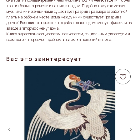
она тратит больше времени, чем мужчина. Если у нее есть дети, то она
тратит больше времени и на них, и на дом. Подобно тому как между
мужчинами и женщинами существует разрыв в размере заработной
платы на рабочем месте, дома между ними существует "разрыв в
досуге". Большинство женщин отрабатывают одну смену в офисе или на
заводе и "вторую смену" дома.
Книга адресована социологам, психологам, социальным философам и
всем, кого интересуют проблемы взаимоотношений в семье.
Вас это заинтересует