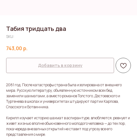
Табия тридцать два
SKU:
743,00
р.
Добавить в корзину
2081 год. После катастрофы страна была изолирована от внешнего
мира. Русскую литературу, объявленную источником всех бед,
заменили шахматами, а вместо романов Толстого, Достоевского и
Тургенева в школах и университетах штудируют партии Карпова,
Спасского и Ботвинника.
Кирилл изучает историю шахмат в аспирантуре, влюбляется, ревнует и
живет жизнью вполне обыкновенного молодого человека — до тех пор,
пока череда внезапных открытий не ставит под угрозу все его
представления о мире.