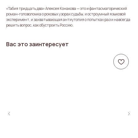
«Табия тридцать два» Алексея Конакова — это и фантасмагорический
роман-головоломка о роковых узорах судьбы, и остроумный языковой
эксперимент, и захватывающая антиутопия о попытках раз и навсегда
решить вопрос, как обустроить Россию.
Вас это заинтересует