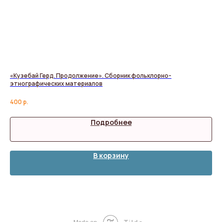
«Кузебай Герд. Продолжение». Сборник фольклорно-
Дн
этнографических материалов
Фри
400
р.
61
Подробнее
В корзину