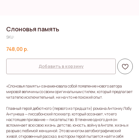
Слоновья память
SKU:
748,00
р.
Добавить в корзину
«Слоновья память» ознаменовала собой появление нового автора
мировой величины со своим оригинальным стилем, который предлагает
читателю исключительный, ни на что не похожий опыт.
Главный герой дебютного (первого из тридцати) романа Антониу Лобу
Антунеша — лиссабонский психиатр, который осознает, что его
настоящее призвание — писательство. В течение одного дня он
вспоминает всю свою жизнь: детство, юность, войну в Анголе, жизнь и
разрыв с любимой женщиной. Это во многом автобиографический
живой, откровенный рассказ, в котором герой пытается найти себя