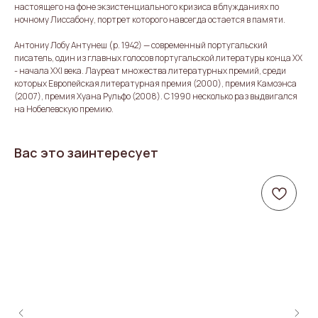
настоящего на фоне экзистенциального кризиса в блужданиях по
ночному Лиссабону, портрет которого навсегда остается в памяти.
Антониу Лобу Антунеш (р. 1942) — современный португальский
писатель, один из главных голосов португальской литературы конца XX
- начала XXI века. Лауреат множества литературных премий, среди
которых Европейская литературная премия (2000), премия Камоэнса
(2007), премия Хуана Рульфо (2008). С 1990 несколько раз выдвигался
на Нобелевскую премию.
Вас это заинтересует