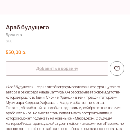
Араб будущего
Бумкнига
SKU:
550,00
р.
Добавить в корзину
«Араб будущего» — серия автобиографических комиксов французского
автора и режиссёра Риада Саттуфа. Он рассказывает о своём детстве,
которое прошло в Ливии, Сирии и Франции в тени трёх диктаторов —
Муаммара Каддафи, Хафеза аль-Асада и собственного отца.
Его отец, убеждённый панарабист, одержим идеей братства и величия
арабского мира, но вместе с тем лелеет мечту построить виллу, к
которой сможет подъехать на новеньком «Мерседесе». С будущей
матерью Риада, французской студенткой, они знакомятся в Париже, но
в конце концов той не остаётся иного выбора, кроме как последовать за