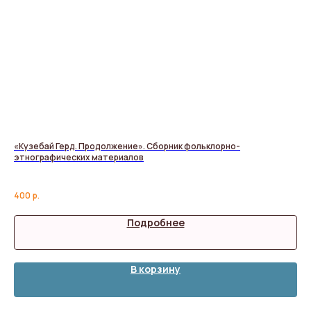
«Кузебай Герд. Продолжение». Сборник фольклорно-
Ми
этнографических материалов
Га
400
р.
1 6
Подробнее
В корзину