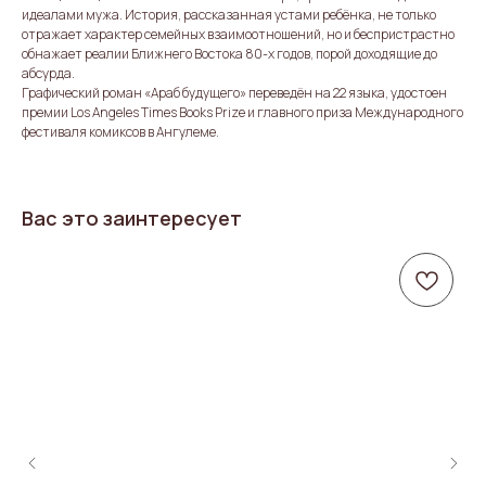
идеалами мужа. История, рассказанная устами ребёнка, не только
отражает характер семейных взаимоотношений, но и беспристрастно
обнажает реалии Ближнего Востока 80-х годов, порой доходящие до
абсурда.
Графический роман «Араб будущего» переведён на 22 языка, удостоен
премии Los Angeles Times Books Prize и главного приза Международного
фестиваля комиксов в Ангулеме.
Вас это заинтересует