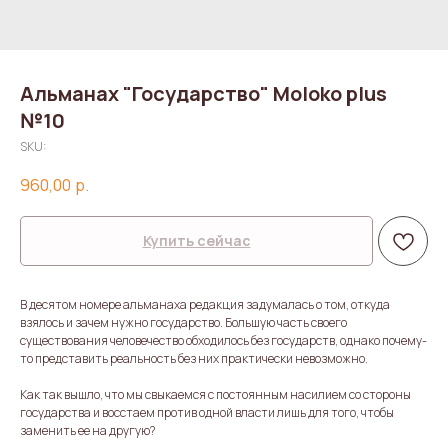
Альманах "Государство" Moloko plus
№10
SKU:
960,00
р.
Купить сейчас
В десятом номере альманаха редакция задумалась о том, откуда
взялось и зачем нужно государство. Большую часть своего
существования человечество обходилось без государств, однако почему-
то представить реальность без них практически невозможно.
Как так вышло, что мы свыкаемся с постоянным насилием со стороны
государства и восстаем против одной власти лишь для того, чтобы
заменить ее на другую?