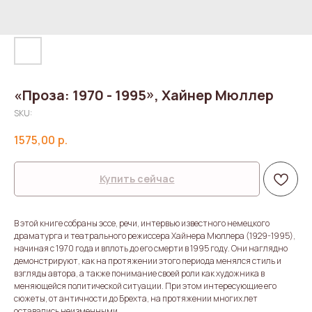
«Проза: 1970 - 1995», Хайнер Мюллер
SKU:
1575,00
р.
Купить сейчас
В этой книге собраны эссе, речи, интервью известного немецкого
драматурга и театрального режиссера Хайнера Мюллера (1929-1995),
начиная с 1970 года и вплоть до его смерти в 1995 году. Они наглядно
демонстрируют, как на протяжении этого периода менялся стиль и
взгляды автора, а также понимание своей роли как художника в
меняющейся политической ситуации. При этом интересующие его
сюжеты, от античности до Брехта, на протяжении многих лет
оставались неизменными.