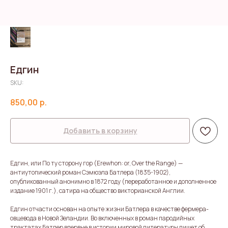
Едгин
SKU:
850,00
р.
Добавить в корзину
Едгин, или По ту сторону гор (Erewhon: or, Over the Range) —
антиутопический роман Сэмюэла Батлера (1835-1902),
опубликованный анонимно в 1872 году (переработанное и дополненное
издание 1901 г.), сатира на общество викторианской Англии.
Едгин отчасти основан на опыте жизни Батлера в качестве фермера-
овцевода в Новой Зеландии. Во включенных в роман пародийных
трактатах Батлер впервые в истории мировой литературы пишет об