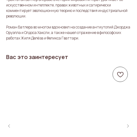
искусственном интеллекте, правах животных и сатирически
комментирует эволюционную теорию и последствия индустриальной
революции.
Роман Батлера во многом вдохновил на создание антиутопий Джорджа
Оруэлла и Олдоса Хаксли, а также нашел отражение в философских
работах Жиля Делёза и Феликса Гваттари.
Вас это заинтересует