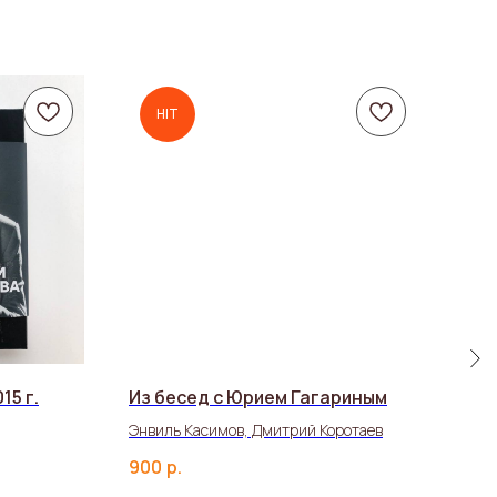
HIT
15 г.
Из бесед с Юрием Гагариным
Наб
мод
Энвиль Касимов, Дмитрий Коротаев
900
р.
850