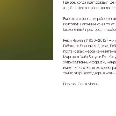
Где все, когда идёт дождь? Где
задаёт такие вопросы, когда п
Вместе со взрослым ребенок на
исчезают. Лаконичные и в то ж
бесконечный простор для вообр
Реми Чарлип (1920–2012) — худ
Работал с Джоном Кейджом, Роб
постановках Мерса Каннингема.
Маргарет Уайз Браун и Рут Крау
художественным формам, жанрам
имеют много общего с хореогр
танце открывают дверь в новый
Перевод Саша Мороз.