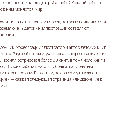
 же солнце, птица, лодка, рыба, небо? Каждый ребенок
еред ним меняется мир.
ходит и называет вещи и героев, которые появляются и
е время очень детские иллюстрации оставляют
ажения.
ожник, хореограф, иллюстратор и автор детских книг.
ертом Раушенбергом и участвовал в хореографических
 Проиллюстрировал более 30 книг, в том числе книги
сс. В своих работах Чарлип обращался к разным
 и аудиториям. Его книги, как он сам утверждал,
афией — каждая следующая страница или движение в
 мир.