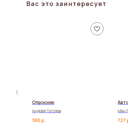
Вас это заинтересует
Опросник
Авт
Андрей Гоголев
Ман 
380
р.
727