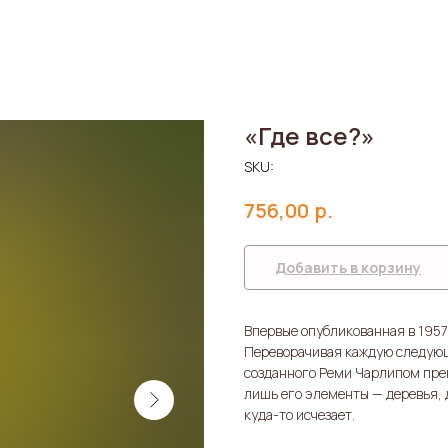
«Где все?»
SKU:
р.
756,00
Добавить в корзину
Впервые опубликованная в 1957
Переворачивая каждую следующ
созданного Реми Чарлипом пре
лишь его элементы — деревья, д
куда-то исчезает.