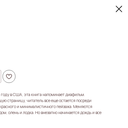
 году в США, эта книга напоминает диафильм.
ую страницу, читатель все еще остается посреди
красного и минималистичного пейзажа. Меняются
ом, олень и лодка. Но внезапно начинается дождь и все