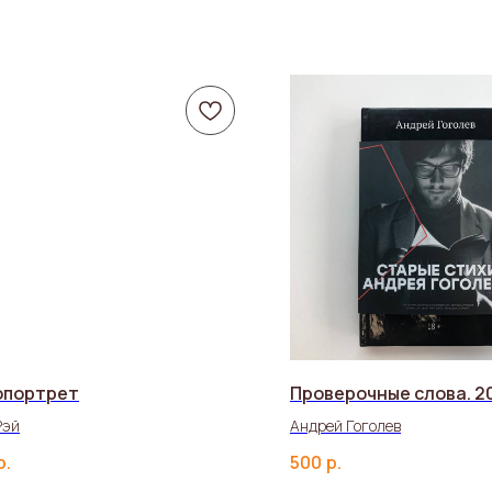
опортрет
Проверочные слова. 20
Рэй
Андрей Гоголев
р.
500
р.