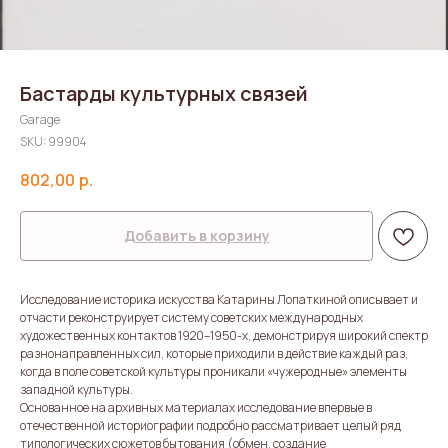
Бастарды культурных связей
Garage
SKU:
99904
802,00
р.
Добавить в корзину
Исследование историка искусства Катарины Лопаткиной описывает и
отчасти реконструирует систему советских международных
художественных контактов 1920–1950-х, демонстрируя широкий спектр
разнонаправленных сил, которые приходили в действие каждый раз,
когда в поле советской культуры проникали «чужеродные» элементы
западной культуры.
Основанное на архивных материалах исследование впервые в
отечественной историографии подробно рассматривает целый ряд
типологических сюжетов бытования (обмен, создание