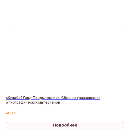
«Кузебай Герд. Продолжение». Сборник фольклорно-
Ис
этнографических материалов
Але
400
р.
2 7
Подробнее