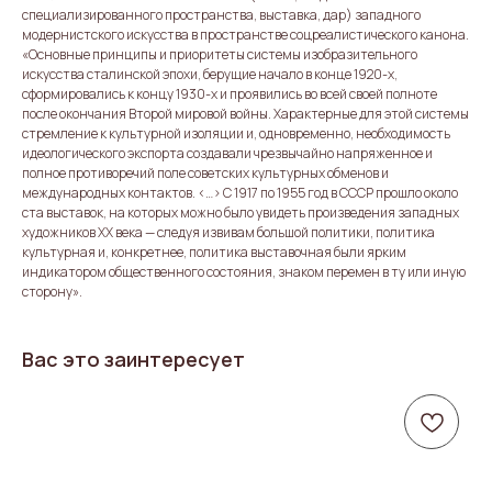
специализированного пространства, выставка, дар) западного
модернистского искусства в пространстве соцреалистического канона.
«Основные принципы и приоритеты системы изобразительного
искусства сталинской эпохи, берущие начало в конце 1920-х,
сформировались к концу 1930-х и проявились во всей своей полноте
после окончания Второй мировой войны. Характерные для этой системы
стремление к культурной изоляции и, одновременно, необходимость
идеологического экспорта создавали чрезвычайно напряженное и
полное противоречий поле советских культурных обменов и
международных контактов. <…> C 1917 по 1955 год в СССР прошло около
ста выставок, на которых можно было увидеть произведения западных
художников XX века — следуя извивам большой политики, политика
культурная и, конкретнее, политика выставочная были ярким
индикатором общественного состояния, знаком перемен в ту или иную
сторону».
Вас это заинтересует