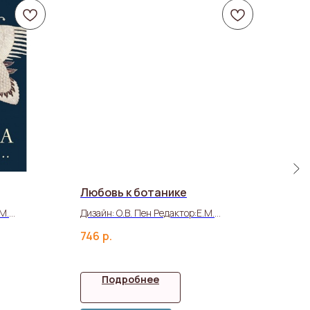
Любовь к ботанике
Рас
еде
.М.
Дизайн: О.В. Пен Редактор:Е.М.
Стрельцова
Итог
746
р.
лабо
1 00
Допе
Подробнее