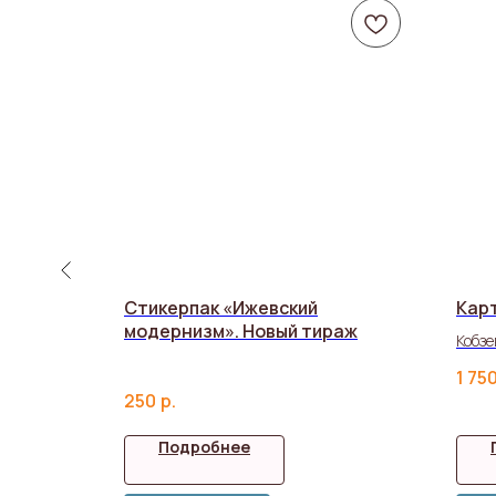
Стикерпак «Ижевский
Кар
модернизм». Новый тираж
Кобзе
1 75
250
р.
Подробнее