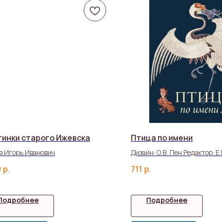
тинки старого Ижевска
Птица по имени
в Игорь Иванович
Дизайн: О.В. Пен Редактор: Е
Стрельцова
0
р.
711
р.
Подробнее
Подробнее