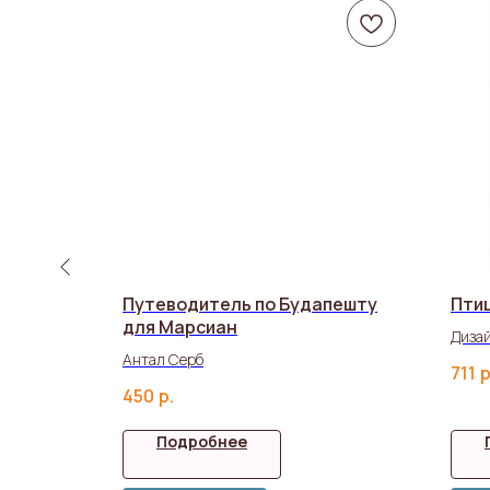
иры
Путеводитель по Будапешту
Птиц
для Марсиан
есницкая
Дизай
Антал Серб
Стре
711
р
450
р.
Подробнее