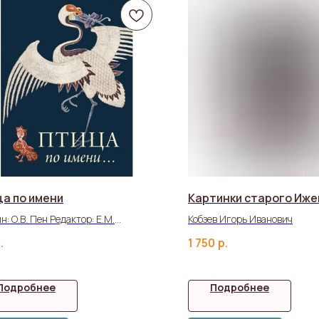
а по имени
Картинки старого Иже
н: О.В. Пен Редактор: Е.М.
Кобзев Игорь Иванович
льцова
.
1 750
р.
Подробнее
Подробнее