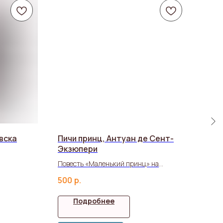
вска
Пичи принц, Антуан де Сент-
Хар
Экзюпери
Алек
Повесть «Маленький принц» на
550
удмуртском языке
500
р.
Подробнее