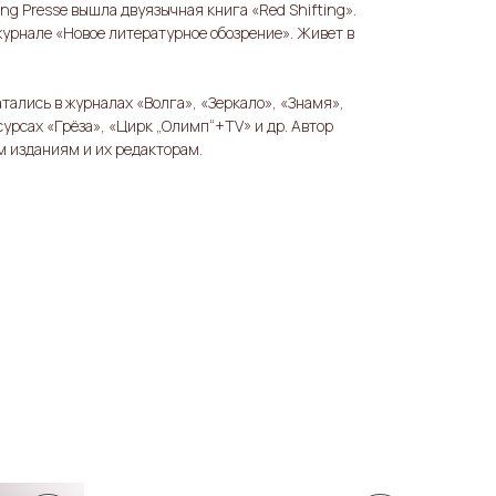
ng Presse вышла двуязычная книга «Red Shifting».
журнале «Новое литературное обозрение». Живет в
тались в журналах «Волга», «Зеркало», «Знамя»,
сурсах «Грёза», «Цирк „Олимп“+TV» и др. Автор
м изданиям и их редакторам.