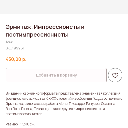
Эрмитаж. Импрессионсты и
постимпрессионисты
Арка
SKU:
99951
450,00
р.
Добавить в корзину
В издании карманного формата представлена знаменитая коллекция
французского искусства XIX-XX столетий из собрания Государственного
Эрмитажа, включающая работы Моне, Писсарро, Ренуара, Сезанна,
Ван Гога, Гогена, Пикассо, а также других импрессионистов и
постимпрессионистов.
Размер: 11.5х10 см.