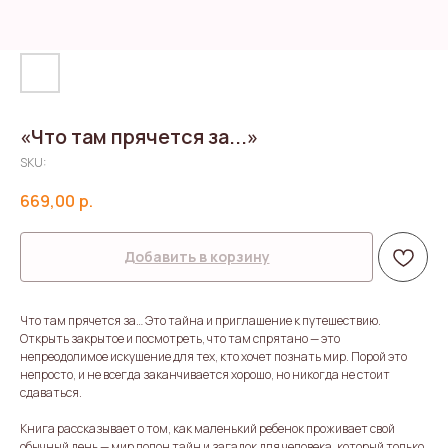
«Что там прячется за...»
SKU:
669,00
р.
Добавить в корзину
Что там прячется за… Это тайна и приглашение к путешествию.
Открыть закрытое и посмотреть, что там спрятано — это
непреодолимое искушение для тех, кто хочет познать мир. Порой это
непросто, и не всегда заканчивается хорошо, но никогда не стоит
сдаваться.
Книга рассказывает о том, как маленький ребенок проживает свой
обычный день — мир полон тайн и загадок для человека, который только