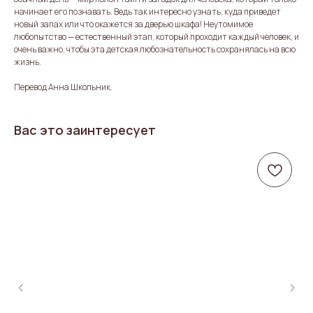
начинает его познавать. Ведь так интересно узнать, куда приведет
новый запах или что окажется за дверью шкафа! Неутомимое
любопытство — естественный этап, который проходит каждый человек, и
очень важно, чтобы эта детская любознательность сохранялась на всю
жизнь.
Перевод Анна Школьник.
Вас это заинтересует