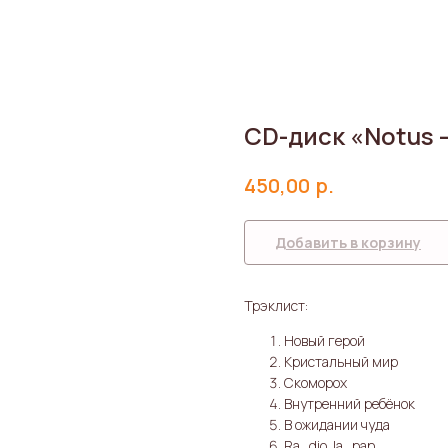
CD-диск «Notus –
р.
450,00
Добавить в корзину
Трэклист:
Новый герой
Кристальный мир
Скоморох
Внутренний ребёнок
В ожидании чуда
Ra_dio Ja_pan