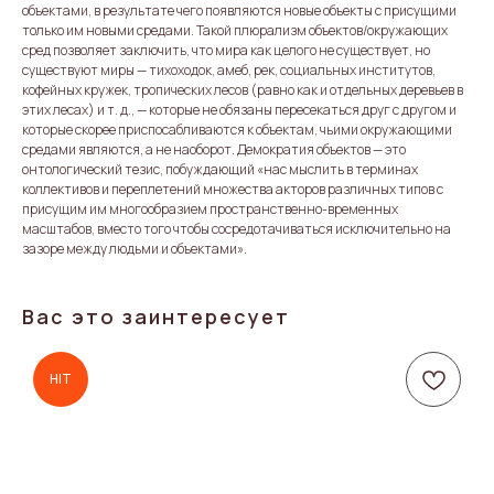
объектами, в результате чего появляются новые объекты с присущими
только им новыми средами. Такой плюрализм объектов/окружающих
сред позволяет заключить, что мира как целого не существует, но
существуют миры — тихоходок, амеб, рек, социальных институтов,
кофейных кружек, тропических лесов (равно как и отдельных деревьев в
этих лесах) и т. д., — которые не обязаны пересекаться друг с другом и
которые скорее приспосабливаются к объектам, чьими окружающими
средами являются, а не наоборот. Демократия объектов — это
онтологический тезис, побуждающий «нас мыслить в терминах
коллективов и переплетений множества акторов различных типов с
присущим им многообразием пространственно-временных
масштабов, вместо того чтобы сосредотачиваться исключительно на
зазоре между людьми и объектами».
Вас это заинтересует
HIT