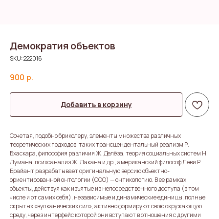
Демократия объектов
SKU:
222016
900
р.
Добавить в корзину
Сочетая, подобно бриколеру, элементы множества различных
теоретических подходов, таких трансцендентальный реализм Р.
Бхаскара, философия различия Ж. Делёза, теория социальных систем Н.
Лумана, психоанализ Ж. Лакана и др., американский философ Леви Р.
Брайант разрабатывает оригинальную версию объектно-
ориентированной онтологии (ООО) — онтикологию. В ее рамках
объекты, действуя как изъятые из непосредственного доступа (в том
числе и от самих себя), независимые и динамические единицы, полные
скрытых «вулканических сил», активно формируют свою окружающую
среду, через интерфейс которой они вступают в отношения с другими