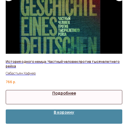
История одного немца: Частный человек против тысячелетнего
Пу
рейха
Ант
Себастьян Хафнер
45
766
р.
Подробнее
В корзину