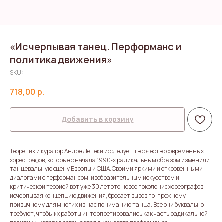
«Исчерпывая танец. Перформанс и
политика движения»
SKU:
718,00
р.
Добавить в корзину
Теоретик и куратор Андре Лепеки исследует творчество современных
хореографов, которые с начала 1990-х радикальным образом изменили
танцевальную сцену Европы и США. Своими яркими и откровенными
диалогами с перформансом, изобразительным искусством и
критической теорией вот уже 30 лет это новое поколение хореографов,
исчерпывая концепцию движения, бросает вызов по-прежнему
привычному для многих из нас пониманию танца. Все они буквально
требуют, чтобы их работы интерпретировались как часть радикальной