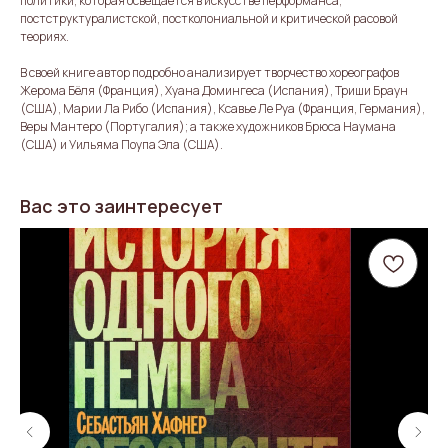
политики, которая освещается в искусстве перформанса,
постструктуралистской, постколониальной и критической расовой
теориях.
В своей книге автор подробно анализирует творчество хореографов
Жерома Бёля (Франция), Хуана Домингеса (Испания), Триши Браун
(США), Марии Ла Рибо (Испания), Ксавье Ле Руа (Франция, Германия),
Веры Мантеро (Португалия); а также художников Брюса Наумана
(США) и Уильяма Поупа Эла (США).
Вас это заинтересует