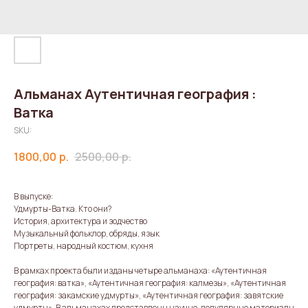
Альманах Аутентичная география :
Ватка
SKU:
1800,00
р.
2500,00
р.
В выпуске:
Удмурты-Ватка. Кто они?
История, архитектура и зодчество
Музыкальный фольклор, обряды, язык
Портреты, народный костюм, кухня
В рамках проекта были изданы четыре альманаха: «Аутентичная
география: ватка», «Аутентичная география: калмезы», «Аутентичная
география: закамские удмурты», «Аутентичная география: завятские
удмурты». В альманахах представлены научно-популярные материалы