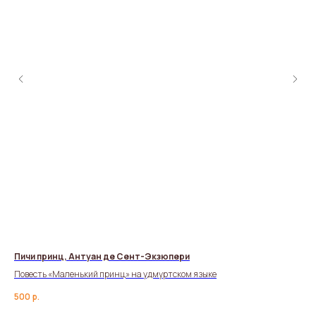
Пичи принц, Антуан де Сент-Экзюпери
Уд
Повесть «Маленький принц» на удмуртском языке
Сло
500
р.
45
«Яз
нем