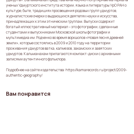
ученых Удмуртского института истории, языка и литературы УрО РАН о
культуре, быте, традициях просвещения родовых групп удмуртов,
журналистские очерки о выдающихся деятелях науки и искусства,
принадлежащих к этим этническим группам. Выпуски содержит
богатый иллюстративный материал – это фотографии, сделанные
студентами и выпускниками Московской школы фотографии и
мультимедиа им. Родченко во время воркшопов «Новая песня древней
земли», которые состоялись в 2009 и 2010 году на территории
проживания удмуртов ватка, калмезов, закамских и завятских
удмуртов. К альманахам прилагаются компакт-диски с архивными
записями аутентичного фольклора.
Подробнее на сайте издательства: https://kamarecords.ru/project/2009-
authentic-geography/
Вам понравится